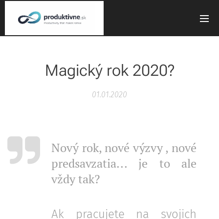
Magický rok 2020?
01.01.2020
Nový rok, nové výzvy , nové
predsavzatia... je to ale
vždy tak?
Ak pracujete na svojich