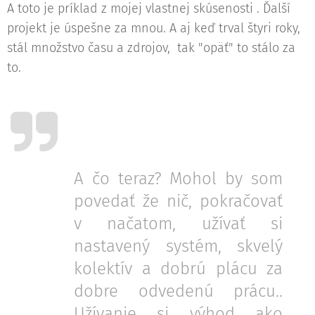
A toto je príklad z mojej vlastnej skúsenosti . Ďalší
projekt je úspešne za mnou. A aj keď trval štyri roky,
stál množstvo času a zdrojov, tak "opäť" to stálo za
to.
A čo teraz? Mohol by som
povedať že nič, pokračovať
v načatom, užívať si
nastavený systém, skvelý
kolektív a dobrú plácu za
dobre odvedenú prácu..
Užívanie si výhod ako